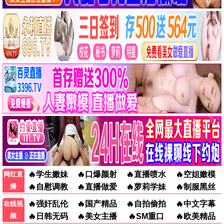
全集完结
全集完结
全集完结
冤家路不窄
龙日一，你死定了（2026）
朝暮遇你
全集完结
抢先版
全集完结
小福星心声泄漏，我成婆家团宠
戴高乐之战 淬炼时代
我以旗袍藏利刃