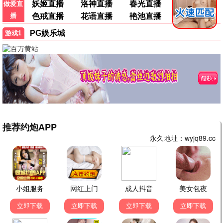
爱情同课程3
仆人的王子殿下
心动禁止
综艺
🎤 欢乐时光
第6期
第11期
加更版第13期
Stand BI Me
TXT的育儿日记
妻子的浪漫旅行2026