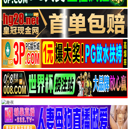
反派大佬拯救计划
司总，您的棋子想上位
荒年野王我粮肉满仓富甲一方
全集完结
全集完结
全集完结
夫人别太野
新婚有瘾
韦大人奉旨娶亲