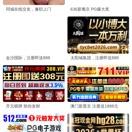
面包超人恰彭的英雄剧场版 (普通话)
面包超人恰彭的英雄 剧场版
花仙子之魔法香对论
第354集
第462集
第181集
炼气十万年
万界独尊
凡人修仙传
第20集已完结
第75集
第1集